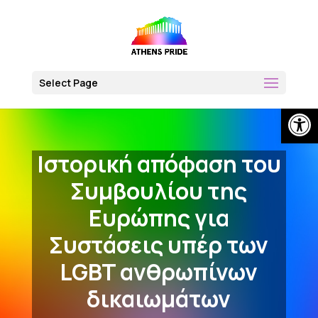
Skip
to
content
Select Page
Open
Iστορική απόφαση του
Συμβουλίου της
Ευρώπης για
Συστάσεις υπέρ των
LGBT ανθρωπίνων
δικαιωμάτων