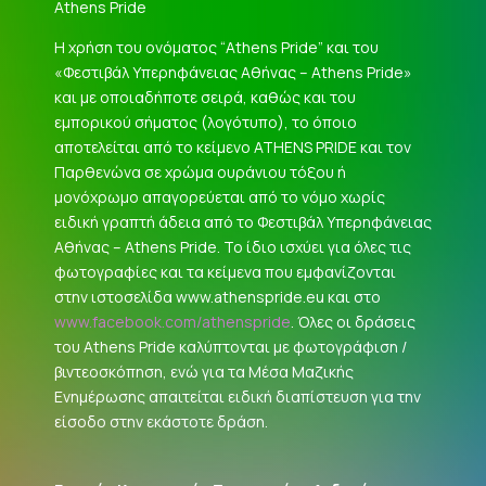
Athens Pride
Η χρήση του ονόματος “Athens Pride” και του
«Φεστιβάλ Υπερηφάνειας Αθήνας – Athens Pride»
και με οποιαδήποτε σειρά, καθώς και του
εμπορικού σήματος (λογότυπο), το όποιο
αποτελείται από το κείμενο ATHENS PRIDE και τον
Παρθενώνα σε χρώμα ουράνιου τόξου ή
μονόχρωμο απαγορεύεται από το νόμο χωρίς
ειδική γραπτή άδεια από το Φεστιβάλ Υπερηφάνειας
Αθήνας – Athens Pride. Το ίδιο ισχύει για όλες τις
φωτογραφίες και τα κείμενα που εμφανίζονται
στην ιστοσελίδα www.athenspride.eu και στο
www.facebook.com/athenspride
. Όλες οι δράσεις
του Athens Pride καλύπτονται με φωτογράφιση /
βιντεοσκόπηση, ενώ για τα Μέσα Μαζικής
Ενημέρωσης απαιτείται ειδική διαπίστευση για την
είσοδο στην εκάστοτε δράση.