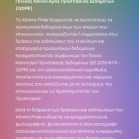
Γενικός Κανονισμός Προστασίας Δεδομένων
(
GDPR
)
Το Athens Pride δεσμεύεται να προστατεύει τα
προσωπικά δεδομένα όλων των ατόμων που
επικοινωνούν, συνεργάζονται ή συμμετέχουν στις
δράσεις και εκδηλώσεις του. Η συλλογή και
επεξεργασία προσωπικών δεδομένων
πραγματοποιείται σύμφωνα με τον Γενικό
Κανονισμό Προστασίας Δεδομένων (ΕΕ 2016/679 –
GDPR
) και την ισχύουσα ελληνική νομοθεσία,
αποκλειστικά για συγκεκριμένους και νόμιμους
σκοπούς που σχετίζονται με τη λειτουργία, την
επικοινωνία και τις δραστηριότητες του
Οργανισμού.
Κατά τη διάρκεια των δράσεων και εκδηλώσεων του
Athens Pride ενδέχεται να πραγματοποιείται
φωτογράφιση, βιντεοσκόπηση ή άλλη καταγραφή
οπτικοακουστικού υλικού για σκοπούς ενημέρωσης,
προβολής και αρχειοθέτησης των δράσεων του