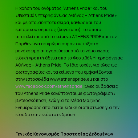
Η χρήση του ονόματος “Athens Pride” και του
«Φεστιβάλ Υπερηφάνειας Αθήνας – Athens Pride»
και με οποιαδήποτε σειρά, καθώς και του
εμπορικού σήματος (λογότυπο), το όποιο
αποτελείται από το κείμενο ATHENS PRIDE και τον
Παρθενώνα σε χρώμα ουράνιου τόξου ή
μονόχρωμο απαγορεύεται από το νόμο χωρίς
ειδική γραπτή άδεια από το Φεστιβάλ Υπερηφάνειας
Αθήνας – Athens Pride. Το ίδιο ισχύει για όλες τις
φωτογραφίες και τα κείμενα που εμφανίζονται
στην ιστοσελίδα www.athenspride.eu και στο
www.facebook.com/athenspride
. Όλες οι δράσεις
του Athens Pride καλύπτονται με φωτογράφιση /
βιντεοσκόπηση, ενώ για τα Μέσα Μαζικής
Ενημέρωσης απαιτείται ειδική διαπίστευση για την
είσοδο στην εκάστοτε δράση.
Γενικός Κανονισμός Προστασίας Δεδομένων