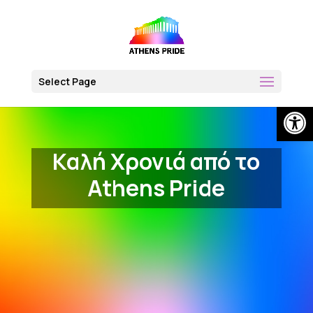
Skip
to
content
Select Page
Open
Καλή Χρονιά από το
Athens Pride