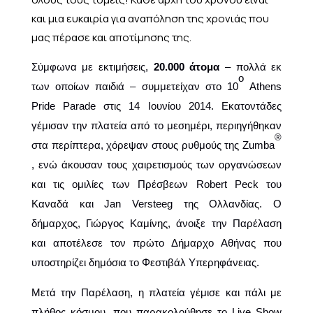
και μια ευκαιρία για αναπόληση της χρονιάς που
μας πέρασε και αποτίμησης της.
Σύμφωνα με εκτιμήσεις,
20.000
άτομα
–
πολλά
εκ
ο
των
οποίων παιδιά
–
συμμετείχαν
στο
10
Athens
Pride
Parade
στις 14 Ιουνίου
2014. Εκατοντάδες
γέμισαν την πλατεία από το μεσημέρι, περιηγήθηκαν
®
στα περίπτερα, χόρεψαν στους ρυθμούς της
Zumba
, ενώ άκουσαν τους χαιρετισμούς των οργανώσεων
και τις ομιλίες των Πρέσβεων Robert Peck του
Καναδά και Jan Versteeg της Ολλανδίας. Ο
δήμαρχος, Γιώργος Καμίνης, άνοιξε την Παρέλαση
και αποτέλεσε τον πρώτο Δήμαρχο Αθήνας που
υποστηρίζει δημόσια το Φεστιβάλ Υπερηφάνειας.
Μετά την Παρέλαση, η πλατεία γέμισε και πάλι με
πλήθος κόσμου, που παρακολούθησε το
Live Show