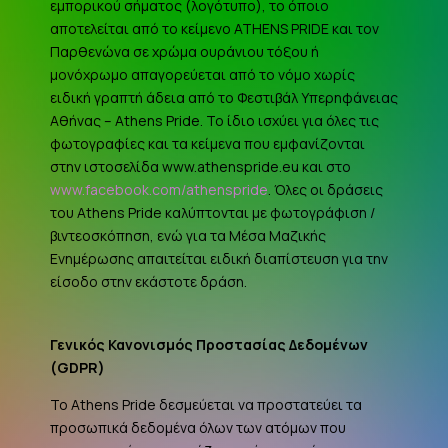
εμπορικού σήματος (λογότυπο), το όποιο
αποτελείται από το κείμενο ATHENS PRIDE και τον
Παρθενώνα σε χρώμα ουράνιου τόξου ή
μονόχρωμο απαγορεύεται από το νόμο χωρίς
ειδική γραπτή άδεια από το Φεστιβάλ Υπερηφάνειας
Αθήνας – Athens Pride. Το ίδιο ισχύει για όλες τις
φωτογραφίες και τα κείμενα που εμφανίζονται
στην ιστοσελίδα www.athenspride.eu και στο
www.facebook.com/athenspride
. Όλες οι δράσεις
του Athens Pride καλύπτονται με φωτογράφιση /
βιντεοσκόπηση, ενώ για τα Μέσα Μαζικής
Ενημέρωσης απαιτείται ειδική διαπίστευση για την
είσοδο στην εκάστοτε δράση.
Γενικός Κανονισμός Προστασίας Δεδομένων
(
GDPR
)
Το Athens Pride δεσμεύεται να προστατεύει τα
προσωπικά δεδομένα όλων των ατόμων που