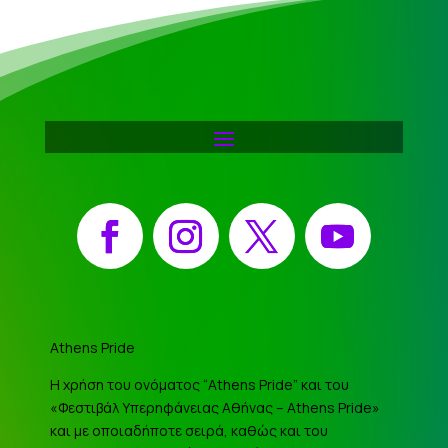
Facebook
Instagram
X
YouTube
Athens Pride
Η χρήση του ονόματος “Athens Pride” και του
«Φεστιβάλ Υπερηφάνειας Αθήνας – Athens Pride»
και με οποιαδήποτε σειρά, καθώς και του