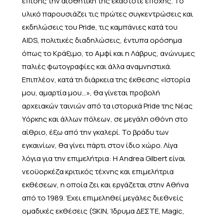
επίσης την αισθητική της εκάστοτε εποχής. Το
υλικό παρουσιάζει τις πρώτες συγκεντρώσεις και
εκδηλώσεις του Pride, τις καμπάνιες κατά του
AIDS, πολιτικές διαδηλώσεις, έντυπα ορόσημα
όπως το Κράξιμο, το Αμφί και η Λάβρυς, ανώνυμες
παλιές φωτογραφίες και άλλα αναμνηστικά.
Επιπλέον, κατά τη διάρκεια της έκθεσης «Ιστορία
μου, αμαρτία μου...», θα γίνεται προβολή
αρχειακών ταινιών από τα ιστορικά Pride της Νέας
Υόρκης και άλλων πόλεων, σε μεγάλη οθόνη στο
αίθριο, έξω από την γκαλερί. Το βράδυ των
εγκαινίων, θα γίνει πάρτι στον ίδιο χώρο. Λίγα
λόγια για την επιμελήτρια: Η Andrea Gilbert είναι
νεοϋορκέζα κριτικός τέχνης και επιμελήτρια
εκθέσεων, η οποία ζει και εργάζεται στην Αθήνα
από το 1989. Έχει επιμεληθεί μεγάλες διεθνείς
ομαδικές εκθέσεις (SKIN, Ίδρυμα ΔΕΣΤΕ, Magic,