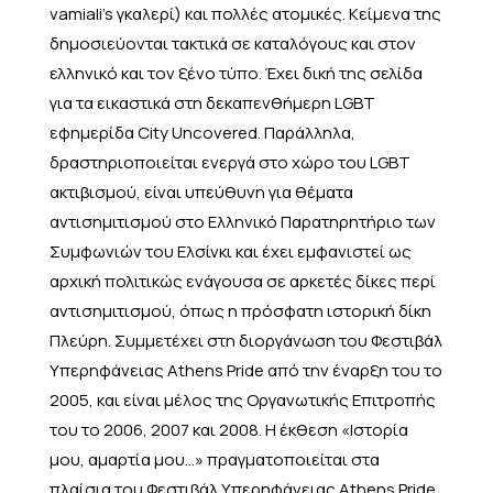
vamiali’s γκαλερί) και πολλές ατομικές. Κείμενα της
δημοσιεύονται τακτικά σε καταλόγους και στον
ελληνικό και τον ξένο τύπο. Έχει δική της σελίδα
για τα εικαστικά στη δεκαπενθήμερη LGBT
εφημερίδα City Uncovered. Παράλληλα,
δραστηριοποιείται ενεργά στο χώρο του LGBT
ακτιβισμού, είναι υπεύθυνη για θέματα
αντισημιτισμού στο Ελληνικό Παρατηρητήριο των
Συμφωνιών του Ελσίνκι και έχει εμφανιστεί ως
αρχική πολιτικώς ενάγουσα σε αρκετές δίκες περί
αντισημιτισμού, όπως η πρόσφατη ιστορική δίκη
Πλεύρη. Συμμετέχει στη διοργάνωση του Φεστιβάλ
Υπερηφάνειας Athens Pride από την έναρξη του το
2005, και είναι μέλος της Οργανωτικής Επιτροπής
του το 2006, 2007 και 2008. Η έκθεση «Ιστορία
μου, αμαρτία μου...» πραγματοποιείται στα
πλαίσια του Φεστιβάλ Υπερηφάνειας Athens Pride