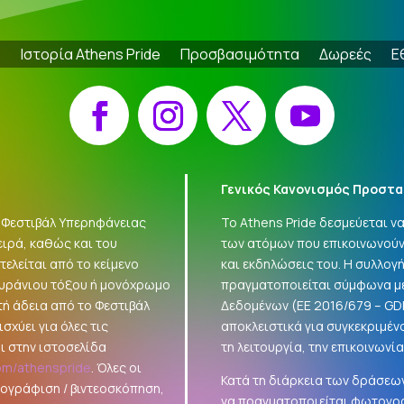
e
Ιστορία Athens Pride
Προσβασιμότητα
Δωρεές
Ε
Facebook
Instagram
X
YouTube
Γενικός Κανονισμός Προστα
 «Φεστιβάλ Υπερηφάνειας
Το Athens Pride δεσμεύεται 
ειρά, καθώς και του
των ατόμων που επικοινωνούν
ελείται από το κείμενο
και εκδηλώσεις του. Η συλλο
ουράνιου τόξου ή μονόχρωμο
πραγματοποιείται σύμφωνα με
τή άδεια από το Φεστιβάλ
Δεδομένων (ΕΕ 2016/679 –
GD
σχύει για όλες τις
αποκλειστικά για συγκεκριμέν
ι στην ιστοσελίδα
τη λειτουργία, την επικοινωνί
om/athenspride
. Όλες οι
Κατά τη διάρκεια των δράσεων
τογράφιση / βιντεοσκόπηση,
να πραγματοποιείται φωτογρά