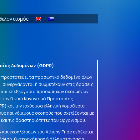
θελοντισμός
σίας Δεδομένων (
GDPR
)
να προστατεύει τα προσωπικά δεδομένα όλων
, συνεργάζονται ή συμμετέχουν στις δράσεις
γή και επεξεργασία προσωπικών δεδομένων
 τον Γενικό Κανονισμό Προστασίας
PR
) και την ισχύουσα ελληνική νομοθεσία,
ους και νόμιμους σκοπούς που σχετίζονται με
α και τις δραστηριότητες του Οργανισμού.
 και εκδηλώσεων του Athens Pride ενδέχεται
φιση, βιντεοσκόπηση ή άλλη καταγραφή