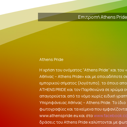
Επιτροπή Athens Prid
Athens Pride
Η χρήση του ονόματος “Athens Pride” και του
Αθήνας – Athens Pride» και με οποιαδήποτε σ
εμπορικού σήματος (λογότυπο), το όποιο αποτ
ATHENS PRIDE και τον Παρθενώνα σε χρώμα 
απαγορεύεται από το νόμο χωρίς ειδική γραπ
Υπερηφάνειας Αθήνας – Athens Pride. Το ίδιο ι
φωτογραφίες και τα κείμενα που εμφανίζοντα
www.athenspride.eu και στο
www.facebook.c
δράσεις του Athens Pride καλύπτονται με φω