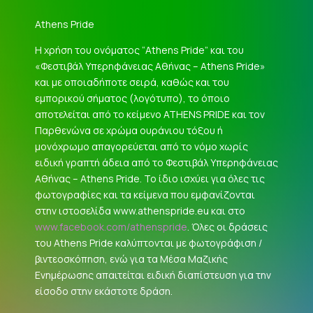
Athens Pride
Η χρήση του ονόματος “Athens Pride” και του
«Φεστιβάλ Υπερηφάνειας Αθήνας – Athens Pride»
και με οποιαδήποτε σειρά, καθώς και του
εμπορικού σήματος (λογότυπο), το όποιο
αποτελείται από το κείμενο ATHENS PRIDE και τον
Παρθενώνα σε χρώμα ουράνιου τόξου ή
μονόχρωμο απαγορεύεται από το νόμο χωρίς
ειδική γραπτή άδεια από το Φεστιβάλ Υπερηφάνειας
Αθήνας – Athens Pride. Το ίδιο ισχύει για όλες τις
φωτογραφίες και τα κείμενα που εμφανίζονται
στην ιστοσελίδα www.athenspride.eu και στο
www.facebook.com/athenspride
. Όλες οι δράσεις
του Athens Pride καλύπτονται με φωτογράφιση /
βιντεοσκόπηση, ενώ για τα Μέσα Μαζικής
Ενημέρωσης απαιτείται ειδική διαπίστευση για την
είσοδο στην εκάστοτε δράση.