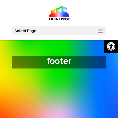
Skip
to
content
Select Page
Open
footer