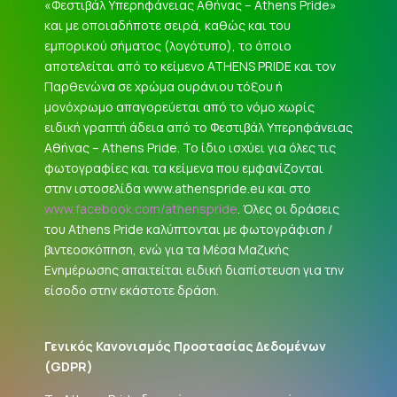
«Φεστιβάλ Υπερηφάνειας Αθήνας – Athens Pride»
και με οποιαδήποτε σειρά, καθώς και του
εμπορικού σήματος (λογότυπο), το όποιο
αποτελείται από το κείμενο ATHENS PRIDE και τον
Παρθενώνα σε χρώμα ουράνιου τόξου ή
μονόχρωμο απαγορεύεται από το νόμο χωρίς
ειδική γραπτή άδεια από το Φεστιβάλ Υπερηφάνειας
Αθήνας – Athens Pride. Το ίδιο ισχύει για όλες τις
φωτογραφίες και τα κείμενα που εμφανίζονται
στην ιστοσελίδα www.athenspride.eu και στο
www.facebook.com/athenspride
. Όλες οι δράσεις
του Athens Pride καλύπτονται με φωτογράφιση /
βιντεοσκόπηση, ενώ για τα Μέσα Μαζικής
Ενημέρωσης απαιτείται ειδική διαπίστευση για την
είσοδο στην εκάστοτε δράση.
Γενικός Κανονισμός Προστασίας Δεδομένων
(
GDPR
)