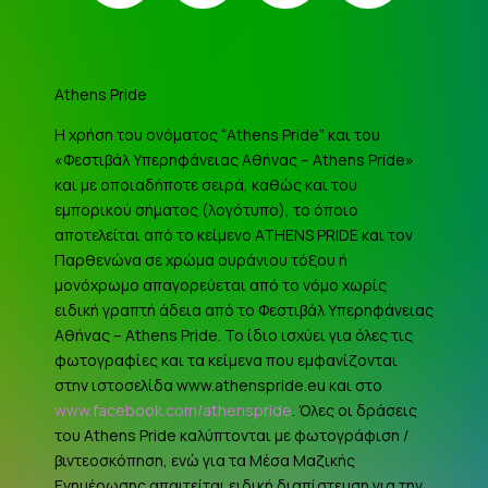
Athens Pride
Η χρήση του ονόματος “Athens Pride” και του
«Φεστιβάλ Υπερηφάνειας Αθήνας – Athens Pride»
και με οποιαδήποτε σειρά, καθώς και του
εμπορικού σήματος (λογότυπο), το όποιο
αποτελείται από το κείμενο ATHENS PRIDE και τον
Παρθενώνα σε χρώμα ουράνιου τόξου ή
μονόχρωμο απαγορεύεται από το νόμο χωρίς
ειδική γραπτή άδεια από το Φεστιβάλ Υπερηφάνειας
Αθήνας – Athens Pride. Το ίδιο ισχύει για όλες τις
φωτογραφίες και τα κείμενα που εμφανίζονται
στην ιστοσελίδα www.athenspride.eu και στο
www.facebook.com/athenspride
. Όλες οι δράσεις
του Athens Pride καλύπτονται με φωτογράφιση /
βιντεοσκόπηση, ενώ για τα Μέσα Μαζικής
Ενημέρωσης απαιτείται ειδική διαπίστευση για την