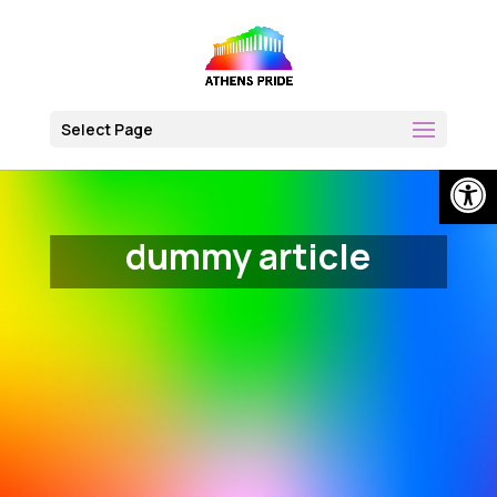
Skip
to
content
Select Page
Open
dummy article