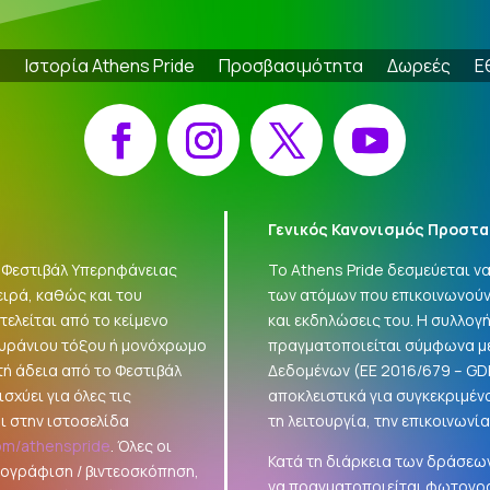
e
Ιστορία Athens Pride
Προσβασιμότητα
Δωρεές
Ε
Facebook
Instagram
X
YouTube
Γενικός Κανονισμός Προστα
 «Φεστιβάλ Υπερηφάνειας
Το Athens Pride δεσμεύεται 
ειρά, καθώς και του
των ατόμων που επικοινωνούν
ελείται από το κείμενο
και εκδηλώσεις του. Η συλλο
ουράνιου τόξου ή μονόχρωμο
πραγματοποιείται σύμφωνα με
τή άδεια από το Φεστιβάλ
Δεδομένων (ΕΕ 2016/679 –
GD
σχύει για όλες τις
αποκλειστικά για συγκεκριμέν
ι στην ιστοσελίδα
τη λειτουργία, την επικοινωνί
om/athenspride
. Όλες οι
Κατά τη διάρκεια των δράσεων
τογράφιση / βιντεοσκόπηση,
να πραγματοποιείται φωτογρά