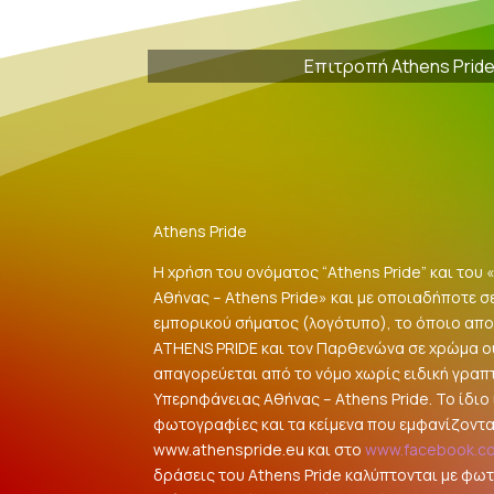
Επιτροπή Athens Prid
Athens Pride
Η χρήση του ονόματος “Athens Pride” και του
Αθήνας – Athens Pride» και με οποιαδήποτε σ
εμπορικού σήματος (λογότυπο), το όποιο αποτ
ATHENS PRIDE και τον Παρθενώνα σε χρώμα 
απαγορεύεται από το νόμο χωρίς ειδική γραπ
Υπερηφάνειας Αθήνας – Athens Pride. Το ίδιο ι
φωτογραφίες και τα κείμενα που εμφανίζοντα
www.athenspride.eu και στο
www.facebook.c
δράσεις του Athens Pride καλύπτονται με φω