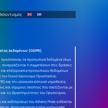
θελοντισμός
σίας Δεδομένων (
GDPR
)
να προστατεύει τα προσωπικά δεδομένα όλων
, συνεργάζονται ή συμμετέχουν στις δράσεις
γή και επεξεργασία προσωπικών δεδομένων
 τον Γενικό Κανονισμό Προστασίας
PR
) και την ισχύουσα ελληνική νομοθεσία,
ους και νόμιμους σκοπούς που σχετίζονται με
α και τις δραστηριότητες του Οργανισμού.
 και εκδηλώσεων του Athens Pride ενδέχεται
φιση, βιντεοσκόπηση ή άλλη καταγραφή