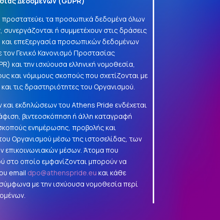
σίας Δεδομένων (
GDPR
)
να προστατεύει τα προσωπικά δεδομένα όλων
, συνεργάζονται ή συμμετέχουν στις δράσεις
γή και επεξεργασία προσωπικών δεδομένων
 τον Γενικό Κανονισμό Προστασίας
PR
) και την ισχύουσα ελληνική νομοθεσία,
ους και νόμιμους σκοπούς που σχετίζονται με
α και τις δραστηριότητες του Οργανισμού.
 και εκδηλώσεων του Athens Pride ενδέχεται
φιση, βιντεοσκόπηση ή άλλη καταγραφή
 σκοπούς ενημέρωσης, προβολής και
ου Οργανισμού μέσω της ιστοσελίδας, των
ών επικοινωνιακών μέσων. Άτομα που
ού στο οποίο εμφανίζονται μπορούν να
ου email
dpo@athenspride.eu
και κάθε
 σύμφωνα με την ισχύουσα νομοθεσία περί
ομένων.