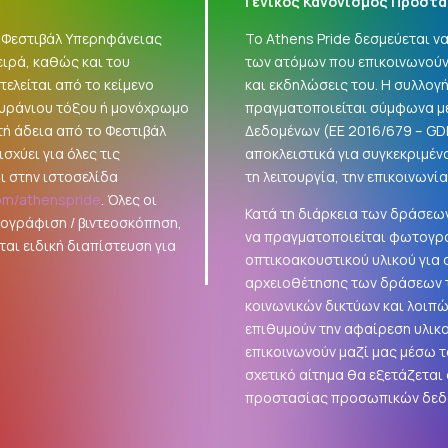
Γενικός Κανονισμός Προστα
 «Φεστιβάλ Υπερηφάνειας
Το Athens Pride δεσμεύεται 
ειρά, καθώς και του
των ατόμων που επικοινωνούν
ελείται από το κείμενο
και εκδηλώσεις του. Η συλλο
ουράνιου τόξου ή μονόχρωμο
πραγματοποιείται σύμφωνα με
τή άδεια από το Φεστιβάλ
Δεδομένων (ΕΕ 2016/679 –
GD
σχύει για όλες τις
αποκλειστικά για συγκεκριμέν
ι στην ιστοσελίδα
τη λειτουργία, την επικοινωνί
om/athenspride
. Όλες οι
Κατά τη διάρκεια των δράσεων
τογράφιση / βιντεοσκόπηση,
να πραγματοποιείται φωτογρά
αι ειδική διαπίστευση για
οπτικοακουστικού υλικού για
αρχειοθέτησης των δράσεων τ
κοινωνικών δικτύων και λοιπ
επιθυμούν την αφαίρεση υλικ
επικοινωνούν μαζί μας μέσω τ
σχετικό αίτημα θα εξετάζεται
προστασίας προσωπικών δεδ