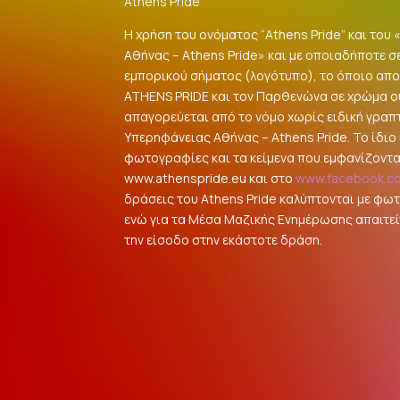
Athens Pride
Η χρήση του ονόματος “Athens Pride” και του
Αθήνας – Athens Pride» και με οποιαδήποτε σ
εμπορικού σήματος (λογότυπο), το όποιο αποτ
ATHENS PRIDE και τον Παρθενώνα σε χρώμα 
απαγορεύεται από το νόμο χωρίς ειδική γραπ
Υπερηφάνειας Αθήνας – Athens Pride. Το ίδιο ι
φωτογραφίες και τα κείμενα που εμφανίζοντα
www.athenspride.eu και στο
www.facebook.c
δράσεις του Athens Pride καλύπτονται με φω
ενώ για τα Μέσα Μαζικής Ενημέρωσης απαιτείτ
την είσοδο στην εκάστοτε δράση.