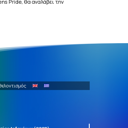
ns Pride, θα αναλάβει την
θελοντισμός