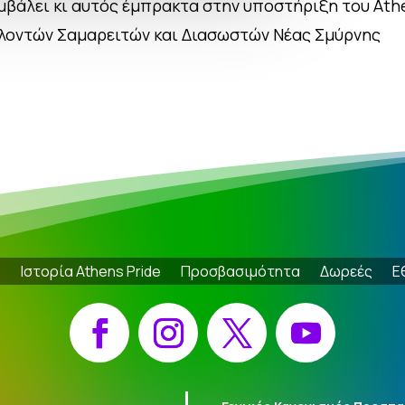
βάλει κι αυτός έμπρακτα στην υποστήριξη του Athe
ελοντών Σαμαρειτών και Διασωστών Νέας Σμύρνης
e
Ιστορία Athens Pride
Προσβασιμότητα
Δωρεές
Ε
Facebook
Instagram
X
YouTube