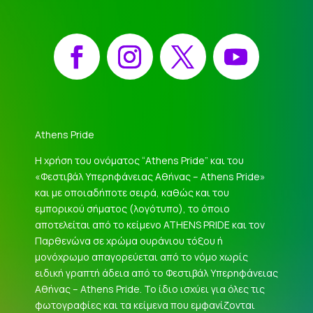
Facebook
Instagram
X
YouTube
Athens Pride
Η χρήση του ονόματος “Athens Pride” και του
«Φεστιβάλ Υπερηφάνειας Αθήνας – Athens Pride»
και με οποιαδήποτε σειρά, καθώς και του
εμπορικού σήματος (λογότυπο), το όποιο
αποτελείται από το κείμενο ATHENS PRIDE και τον
Παρθενώνα σε χρώμα ουράνιου τόξου ή
μονόχρωμο απαγορεύεται από το νόμο χωρίς
ειδική γραπτή άδεια από το Φεστιβάλ Υπερηφάνειας
Αθήνας – Athens Pride. Το ίδιο ισχύει για όλες τις
φωτογραφίες και τα κείμενα που εμφανίζονται