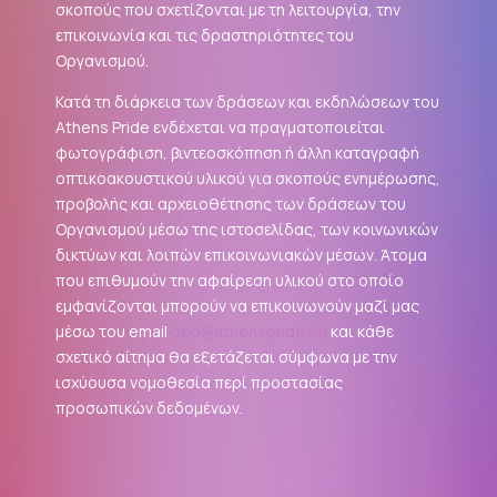
σκοπούς που σχετίζονται με τη λειτουργία, την
επικοινωνία και τις δραστηριότητες του
Οργανισμού.
Κατά τη διάρκεια των δράσεων και εκδηλώσεων του
Athens Pride ενδέχεται να πραγματοποιείται
φωτογράφιση, βιντεοσκόπηση ή άλλη καταγραφή
οπτικοακουστικού υλικού για σκοπούς ενημέρωσης,
προβολής και αρχειοθέτησης των δράσεων του
Οργανισμού μέσω της ιστοσελίδας, των κοινωνικών
δικτύων και λοιπών επικοινωνιακών μέσων. Άτομα
που επιθυμούν την αφαίρεση υλικού στο οποίο
εμφανίζονται μπορούν να επικοινωνούν μαζί μας
μέσω του email
dpo@athenspride.eu
και κάθε
σχετικό αίτημα θα εξετάζεται σύμφωνα με την
ισχύουσα νομοθεσία περί προστασίας
προσωπικών δεδομένων.