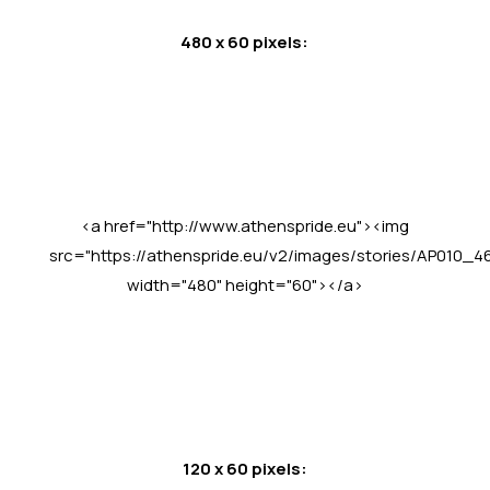
480 x 60 pixels:
<a href="http://www.athenspride.eu"><img
src="https://athenspride.eu/v2/images/stories/AP010_4
width="480" height="60"></a>
120 x 60 pixels: