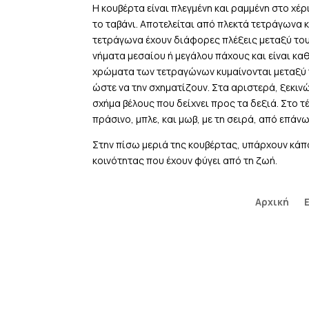
Skip
Η κουβέρτα είναι πλεγμένη και ραμμένη στο χέρ
to
το ταβάνι. Αποτελείται από πλεκτά τετράγωνα κ
content
τετράγωνα έχουν διάφορες πλέξεις μεταξύ τους
νήματα μεσαίου ή μεγάλου πάχους και είναι κα
χρώματα των τετραγώνων κυμαίνονται μεταξύ τ
ώστε να την σχηματίζουν. Στα αριστερά, ξεκιν
σχήμα βέλους που δείχνει προς τα δεξιά. Στο τ
πράσινο, μπλε, και μωβ, με τη σειρά, από επάν
Στην πίσω μεριά της κουβέρτας, υπάρχουν κά
κοινότητας που έχουν φύγει από τη ζωή.
Αρχική