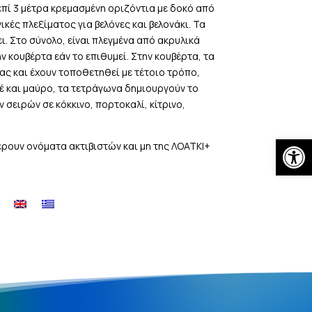
 επί 3 μέτρα κρεμασμένη οριζόντια με δοκό από
κές πλεξίματος για βελόνες και βελονάκι. Τα
. Στο σύνολο, είναι πλεγμένα από ακρυλικά
 κουβέρτα εάν το επιθυμεί. Στην κουβέρτα, τα
ς και έχουν τοποθετηθεί με τέτοιο τρόπο,
φέ και μαύρο, τα τετράγωνα δημιουργούν το
 σειρών σε κόκκινο, πορτοκαλί, κίτρινο,
Open
ρουν ονόματα ακτιβιστών και μη της ΛΟΑΤΚΙ+