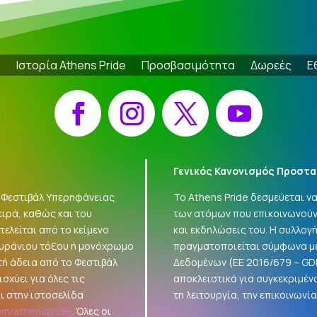
e
Ιστορία Athens Pride
Προσβασιμότητα
Δωρεές
Ε
Facebook
Instagram
X
YouTube
Γενικός Κανονισμός Προστα
 «Φεστιβάλ Υπερηφάνειας
Το Athens Pride δεσμεύεται 
ειρά, καθώς και του
των ατόμων που επικοινωνούν
ελείται από το κείμενο
και εκδηλώσεις του. Η συλλο
ουράνιου τόξου ή μονόχρωμο
πραγματοποιείται σύμφωνα με
τή άδεια από το Φεστιβάλ
Δεδομένων (ΕΕ 2016/679 –
GD
σχύει για όλες τις
αποκλειστικά για συγκεκριμέν
ι στην ιστοσελίδα
τη λειτουργία, την επικοινωνί
om/athenspride
. Όλες οι