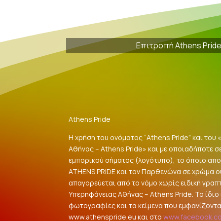
Επιτροπή Athens Prid
Athens Pride
Η χρήση του ονόματος “Athens Pride” και του
Αθήνας – Athens Pride» και με οποιαδήποτε σ
εμπορικού σήματος (λογότυπο), το όποιο αποτ
ATHENS PRIDE και τον Παρθενώνα σε χρώμα 
απαγορεύεται από το νόμο χωρίς ειδική γραπ
Υπερηφάνειας Αθήνας – Athens Pride. Το ίδιο ι
φωτογραφίες και τα κείμενα που εμφανίζοντα
www.athenspride.eu και στο
www.facebook.c