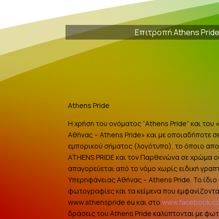
Επιτροπή Athens Prid
Athens Pride
Η χρήση του ονόματος “Athens Pride” και του
Αθήνας – Athens Pride» και με οποιαδήποτε σ
εμπορικού σήματος (λογότυπο), το όποιο αποτ
ATHENS PRIDE και τον Παρθενώνα σε χρώμα 
απαγορεύεται από το νόμο χωρίς ειδική γραπ
Υπερηφάνειας Αθήνας – Athens Pride. Το ίδιο ι
φωτογραφίες και τα κείμενα που εμφανίζοντα
www.athenspride.eu και στο
www.facebook.c
δράσεις του Athens Pride καλύπτονται με φω