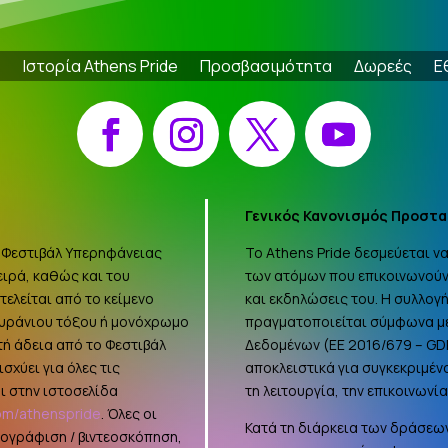
e
Ιστορία Athens Pride
Προσβασιμότητα
Δωρεές
Ε
Facebook
Instagram
X
YouTube
Γενικός Κανονισμός Προστα
 «Φεστιβάλ Υπερηφάνειας
Το Athens Pride δεσμεύεται 
ειρά, καθώς και του
των ατόμων που επικοινωνούν
ελείται από το κείμενο
και εκδηλώσεις του. Η συλλο
ουράνιου τόξου ή μονόχρωμο
πραγματοποιείται σύμφωνα με
τή άδεια από το Φεστιβάλ
Δεδομένων (ΕΕ 2016/679 –
GD
σχύει για όλες τις
αποκλειστικά για συγκεκριμέν
ι στην ιστοσελίδα
τη λειτουργία, την επικοινωνί
om/athenspride
. Όλες οι
Κατά τη διάρκεια των δράσεων
τογράφιση / βιντεοσκόπηση,