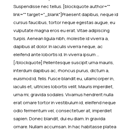
Suspendisse nec tellus.
[blockquote author=""
link="" target="_blank"]Praesent dapibus, neque id
cursus faucibus, tortor neque egestas augue, eu
vulputate magna eros eu erat. Vitae adipiscing
turpis. Aenean ligula nibh, molestie id viverra a,
dapibus at dolor. In iaculis viverra neque, ac
eleifend ante lobortis id. In viverra ipsum ...
[/blockquote] Pellentesque suscipit urna mauris,
interdum dapibus ac, rhoncus purus, dictum a,
euismod id, felis. Fusce blandit eu, ullamcorper in,
iaculis et, ultricies lobortis velit. Mauris imperdiet,
urna mi, gravida sodales. Vivamus hendrerit nulla
erat ornare tortor in vestibulum id, eleifend neque
odio fermentum vel, consectetuer at, imperdiet
sapien. Donec blandit, dui eu diam. In gravida
ornare. Nullam accumsan. In hac habitasse platea