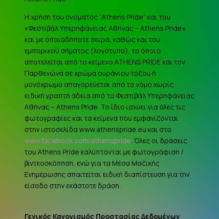
Η χρήση του ονόματος “Athens Pride” και του
«Φεστιβάλ Υπερηφάνειας Αθήνας – Athens Pride»
και με οποιαδήποτε σειρά, καθώς και του
εμπορικού σήματος (λογότυπο), το όποιο
αποτελείται από το κείμενο ATHENS PRIDE και τον
Παρθενώνα σε χρώμα ουράνιου τόξου ή
μονόχρωμο απαγορεύεται από το νόμο χωρίς
ειδική γραπτή άδεια από το Φεστιβάλ Υπερηφάνειας
Αθήνας – Athens Pride. Το ίδιο ισχύει για όλες τις
φωτογραφίες και τα κείμενα που εμφανίζονται
στην ιστοσελίδα www.athenspride.eu και στο
www.facebook.com/athenspride
. Όλες οι δράσεις
του Athens Pride καλύπτονται με φωτογράφιση /
βιντεοσκόπηση, ενώ για τα Μέσα Μαζικής
Ενημέρωσης απαιτείται ειδική διαπίστευση για την
είσοδο στην εκάστοτε δράση.
Γενικός Κανονισμός Προστασίας Δεδομένων