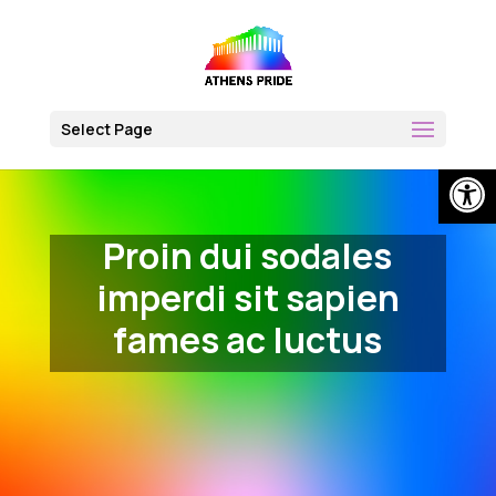
Skip
to
content
Select Page
Open
Proin dui sodales
imperdi sit sapien
fames ac luctus