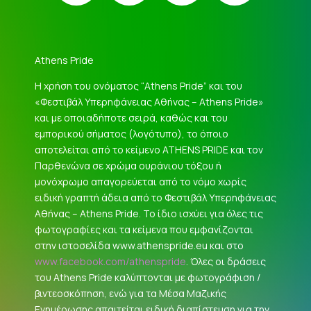
Athens Pride
Η χρήση του ονόματος “Athens Pride” και του
«Φεστιβάλ Υπερηφάνειας Αθήνας – Athens Pride»
και με οποιαδήποτε σειρά, καθώς και του
εμπορικού σήματος (λογότυπο), το όποιο
αποτελείται από το κείμενο ATHENS PRIDE και τον
Παρθενώνα σε χρώμα ουράνιου τόξου ή
μονόχρωμο απαγορεύεται από το νόμο χωρίς
ειδική γραπτή άδεια από το Φεστιβάλ Υπερηφάνειας
Αθήνας – Athens Pride. Το ίδιο ισχύει για όλες τις
φωτογραφίες και τα κείμενα που εμφανίζονται
στην ιστοσελίδα www.athenspride.eu και στο
www.facebook.com/athenspride
. Όλες οι δράσεις
του Athens Pride καλύπτονται με φωτογράφιση /
βιντεοσκόπηση, ενώ για τα Μέσα Μαζικής
Ενημέρωσης απαιτείται ειδική διαπίστευση για την