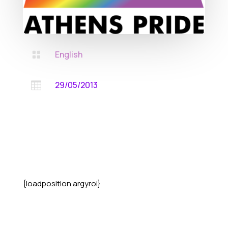
English

29/05/2013

{loadposition argyroi}