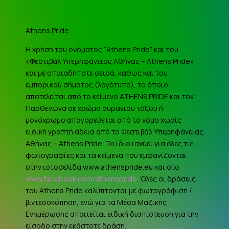
Athens Pride
Η χρήση του ονόματος “Athens Pride” και του
«Φεστιβάλ Υπερηφάνειας Αθήνας – Athens Pride»
και με οποιαδήποτε σειρά, καθώς και του
εμπορικού σήματος (λογότυπο), το όποιο
αποτελείται από το κείμενο ATHENS PRIDE και τον
Παρθενώνα σε χρώμα ουράνιου τόξου ή
μονόχρωμο απαγορεύεται από το νόμο χωρίς
ειδική γραπτή άδεια από το Φεστιβάλ Υπερηφάνειας
Αθήνας – Athens Pride. Το ίδιο ισχύει για όλες τις
φωτογραφίες και τα κείμενα που εμφανίζονται
στην ιστοσελίδα www.athenspride.eu και στο
www.facebook.com/athenspride
. Όλες οι δράσεις
του Athens Pride καλύπτονται με φωτογράφιση /
βιντεοσκόπηση, ενώ για τα Μέσα Μαζικής
Ενημέρωσης απαιτείται ειδική διαπίστευση για την
είσοδο στην εκάστοτε δράση.