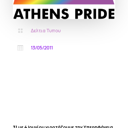
Δελτια Τυπου

13/05/2011

31 με 4 Ιουνίου γιορτάζουμε την Υπερηφάνεια