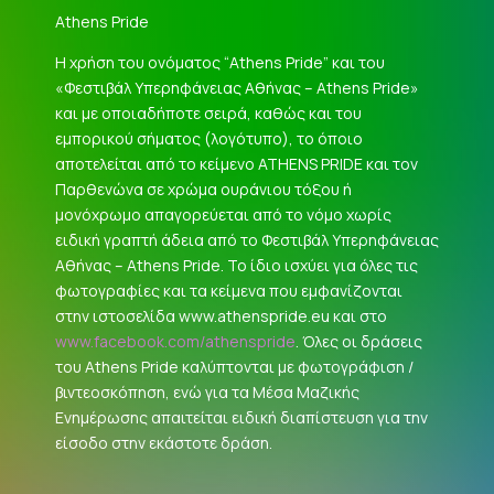
Athens Pride
Η χρήση του ονόματος “Athens Pride” και του
«Φεστιβάλ Υπερηφάνειας Αθήνας – Athens Pride»
και με οποιαδήποτε σειρά, καθώς και του
εμπορικού σήματος (λογότυπο), το όποιο
αποτελείται από το κείμενο ATHENS PRIDE και τον
Παρθενώνα σε χρώμα ουράνιου τόξου ή
μονόχρωμο απαγορεύεται από το νόμο χωρίς
ειδική γραπτή άδεια από το Φεστιβάλ Υπερηφάνειας
Αθήνας – Athens Pride. Το ίδιο ισχύει για όλες τις
φωτογραφίες και τα κείμενα που εμφανίζονται
στην ιστοσελίδα www.athenspride.eu και στο
www.facebook.com/athenspride
. Όλες οι δράσεις
του Athens Pride καλύπτονται με φωτογράφιση /
βιντεοσκόπηση, ενώ για τα Μέσα Μαζικής
Ενημέρωσης απαιτείται ειδική διαπίστευση για την
είσοδο στην εκάστοτε δράση.