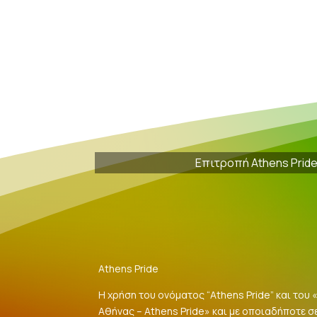
Επιτροπή Athens Prid
Athens Pride
Η χρήση του ονόματος “Athens Pride” και του
Αθήνας – Athens Pride» και με οποιαδήποτε σ