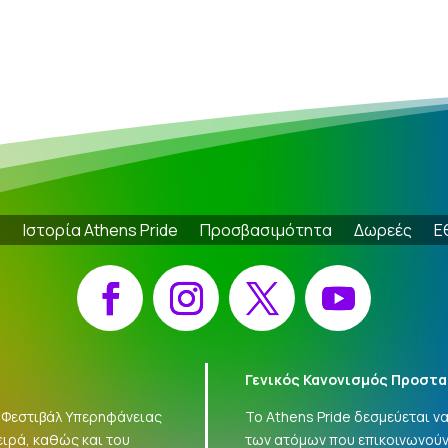
e
Ιστορία Athens Pride
Προσβασιμότητα
Δωρεές
Ε
Facebook
Instagram
X
YouTube
Γενικός Κανονισμός Προστα
 «Φεστιβάλ Υπερηφάνειας
Το Athens Pride δεσμεύεται 
ειρά, καθώς και του
των ατόμων που επικοινωνούν