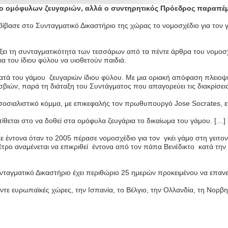
μο ομόφυλων ζευγαριών, αλλά ο συντηρητικός Πρόεδρος παραπέμ
ίβασε στο Συνταγματικό Δικαστήριο της χώρας το νομοσχέδιο για τον γ
γξει τη συνταγματικότητα των τεσσάρων από τα πέντε άρθρα του νομοσχ
α του ίδιου φύλου να υιοθετούν παιδιά.
κατά του γάμου ζευγαριών ίδιου φύλου. Με μια οριακή απόφαση πλειοψ
εσβιών, παρά τη διάταξη του Συντάγματος που απαγορεύει τις διακρίσ
 σοσιαλιστικό κόμμα, με επικεφαλής τον πρωθυπουργό Jose Socrates, 
ίθεται στο να δοθεί στα ομόφυλα ζευγάρια το δικαίωμα του γάμου. […]
 έντονα όταν το 2005 πέρασε νομοσχέδιο για τον γκέι γάμο στη γειτονι
τρο αναμένεται να επικριθεί έντονα από τον πάπα Βενέδικτο κατά την
νταγματικό Δικαστήριο έχει περιθώριο 25 ημερών προκειμένου να επαν
τε ευρωπαϊκές χώρες, την Ισπανία, το Βέλγιο, την Ολλανδία, τη Νορβη