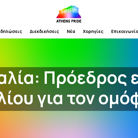
κδηλώσεις
Διεκδικήσεις
Νέα
Χορηγίες
Επικοινωνί
λία: Πρόεδρος 
λίου για τον ομό