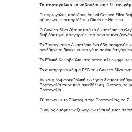
Το πορτογαλικό κοινοβούλιο ψηφίζει τον γά
Ο πορτογάλος πρόεδρος Anibal Cavaco Silva διαβ
σύμφωνα με ρεπορτάζ του Diario de Noticias.
Ο Cavaco Silva ζήτησε από το Δικαστήριο να ελέ
διαβιβάστηκε, απαγορεύει στα παντρεμένα ζευγάρι
Το Συνταγματικό Δικαστήριο έχει ήδη αποφανθεί 
αρνήθηκε το δικαίωμα στο γάμο σε ένα ζευγάρι λ
Το Εθνικό Κοινοβούλιο, στο οποίο πλειοψηφεί το
Το συντηρητικό κόμμα PSD του Cavaco Silva αντιτ
Αν και η ρωμαιοκαθολική εκκλησία διαμαρτυρήθηκε
Πορτογαλία παρέμεινε ανεκδήλωτη. Ωστόσο, το μέ
Πορτογαλία.
Σύμφωνα με το Σύνταγμα της Πορτογαλίας, το Συ
Ο γάμος ομόφυλων ζευγαριών είναι νόμιμος σε πέν