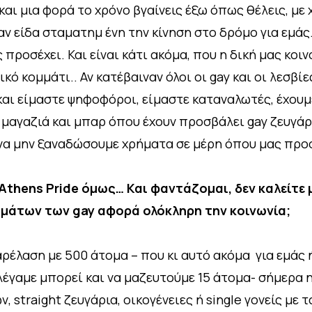
και μια φορά το χρόνο βγαίνεις έξω όπως θέλεις, με 
αν είδα σταματημ ένη την κίνηση στο δρόμο για εμάς
 προσέχει. Και είναι κάτι ακόμα, που η δική μας κοι
κό κομμάτι.. Αν κατέβαιναν όλοι οι gay και οι λεσβί
και είμαστε ψηφοφόροι, είμαστε καταναλωτές, έχουμε
 μαγαζιά και μπαρ όπου έχουν προσβάλει gay ζευγά
 να μην ξαναδώσουμε χρήματα σε μέρη όπου μας προ
Athens Pride όμως… Και φαντάζομαι, δεν καλείτε 
ωμάτων των gay αφορά ολόκληρη την κοινωνία;
ρέλαση με 500 άτομα – που κι αυτό ακόμα για εμάς
 λέγαμε μπορεί και να μαζευτούμε 15 άτομα- σήμερα 
 straight ζευγάρια, οικογένειες ή single γονείς με τ