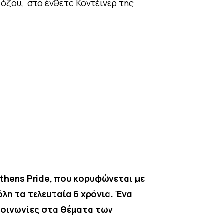
πόζου, στο ένθετο Κοντέινερ της
Athens Pride, που κορυφώνεται με
λη τα τελευταία 6 χρόνια. Ένα
 κοινωνίες στα θέματα των