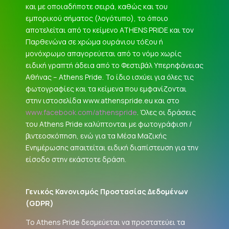
και με οποιαδήποτε σειρά, καθώς και του
εμπορικού σήματος (λογότυπο), το όποιο
αποτελείται από το κείμενο ATHENS PRIDE και τον
Παρθενώνα σε χρώμα ουράνιου τόξου ή
μονόχρωμο απαγορεύεται από το νόμο χωρίς
ειδική γραπτή άδεια από το Φεστιβάλ Υπερηφάνειας
Αθήνας – Athens Pride. Το ίδιο ισχύει για όλες τις
φωτογραφίες και τα κείμενα που εμφανίζονται
στην ιστοσελίδα www.athenspride.eu και στο
www.facebook.com/athenspride
. Όλες οι δράσεις
του Athens Pride καλύπτονται με φωτογράφιση /
βιντεοσκόπηση, ενώ για τα Μέσα Μαζικής
Ενημέρωσης απαιτείται ειδική διαπίστευση για την
είσοδο στην εκάστοτε δράση.
Γενικός Κανονισμός Προστασίας Δεδομένων
(
GDPR
)
Το Athens Pride δεσμεύεται να προστατεύει τα