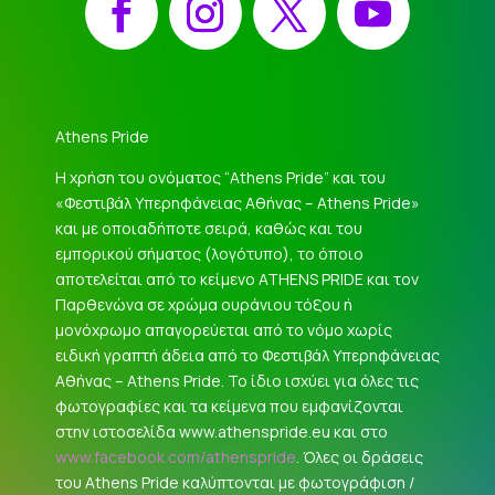
Athens Pride
Η χρήση του ονόματος “Athens Pride” και του
«Φεστιβάλ Υπερηφάνειας Αθήνας – Athens Pride»
και με οποιαδήποτε σειρά, καθώς και του
εμπορικού σήματος (λογότυπο), το όποιο
αποτελείται από το κείμενο ATHENS PRIDE και τον
Παρθενώνα σε χρώμα ουράνιου τόξου ή
μονόχρωμο απαγορεύεται από το νόμο χωρίς
ειδική γραπτή άδεια από το Φεστιβάλ Υπερηφάνειας
Αθήνας – Athens Pride. Το ίδιο ισχύει για όλες τις
φωτογραφίες και τα κείμενα που εμφανίζονται
στην ιστοσελίδα www.athenspride.eu και στο
www.facebook.com/athenspride
. Όλες οι δράσεις
του Athens Pride καλύπτονται με φωτογράφιση /