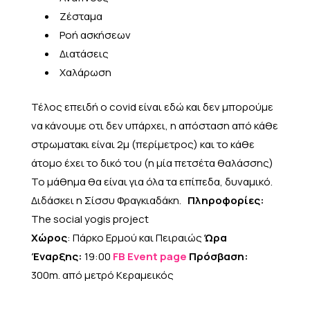
Ζέσταμα
Ροή ασκήσεων
Διατάσεις
Χαλάρωση
Τέλος επειδή ο covid είναι εδώ και δεν μπορούμε
να κάνουμε οτι δεν υπάρχει, η απόσταση από κάθε
στρωματακι είναι 2μ (περίμετρος) και το κάθε
άτομο έχει το δικό του (η μία πετσέτα θαλάσσης)
Το μάθημα θα είναι για όλα τα επίπεδα, δυναμικό.
Διδάσκει η Σίσσυ Φραγκιαδάκη.
Πληροφορίες:
The social yogis project
Χώρος
: Πάρκο Ερμού και Πειραιώς
Ώρα
Έναρξης:
19:00
FB Event page
Πρόσβαση:
300m. από μετρό Κεραμεικός