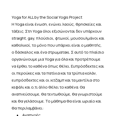
Yoga
for
ALL
by the Social Yogis Project
Η Yoga είναι ένωση, ενώνει λαούς, θρησκείες και
τάξεις. Στη Yoga όλοι εξισώνονται δεν υπάρχουν
straight, gay, πλούσιοι, φτωχοί,
μουσουλμάνοι και
καθολικοί, το μόνο που υπάρχει είναι ο μαθητής,
ο δάσκαλος και ένα στρωματακι. Σ αυτό το πλαίσιο
οργανώνουμε μια Yoga για όλα και προτρέπουμε
να έρθει το καθένα όπως θέλει. Ευπρόσδεκτες και
οι περούκες και τα πατίνια και τα τρύπια κολάν,
ευπρόσδεκτες και οι χιτζαμπ και τα μαντίλια στο
κεφάλι και ο,τι άλλο θέλει το καθένα. Θα
αναπνεύσουμε, θα τεντωθούμε, θα γνωριστούμε
και θα γελάσουμε. Το μάθημα θα είναι ωριαίο και
θα περιλαμβάνει:
Αναπνοές