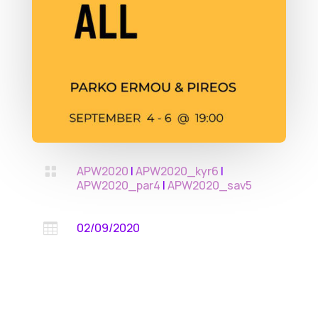
APW2020
|
APW2020_kyr6
|

APW2020_par4
|
APW2020_sav5
02/09/2020
