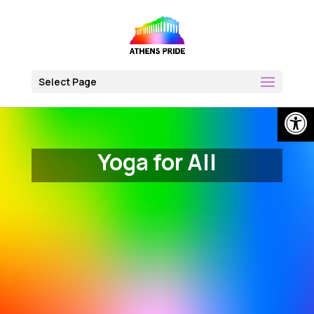
Skip
to
content
Select Page
Open
Yoga for All