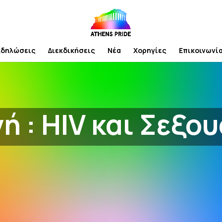
κδηλώσεις
Διεκδικήσεις
Νέα
Χορηγίες
Επικοινωνί
ή : HIV και Σεξου