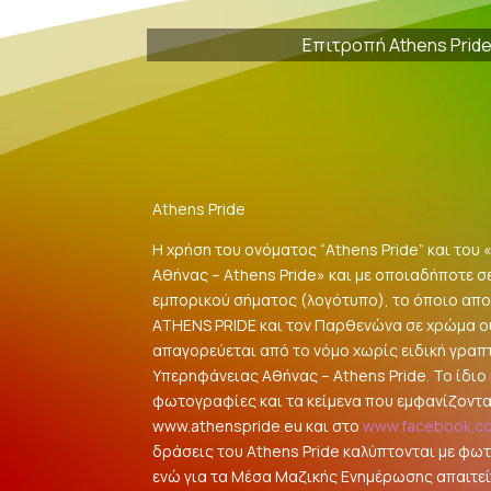
Επιτροπή Athens Prid
Athens Pride
Η χρήση του ονόματος “Athens Pride” και του
Αθήνας – Athens Pride» και με οποιαδήποτε σ
εμπορικού σήματος (λογότυπο), το όποιο αποτ
ATHENS PRIDE και τον Παρθενώνα σε χρώμα 
απαγορεύεται από το νόμο χωρίς ειδική γραπ
Υπερηφάνειας Αθήνας – Athens Pride. Το ίδιο ι
φωτογραφίες και τα κείμενα που εμφανίζοντα
www.athenspride.eu και στο
www.facebook.c
δράσεις του Athens Pride καλύπτονται με φω
ενώ για τα Μέσα Μαζικής Ενημέρωσης απαιτείτ