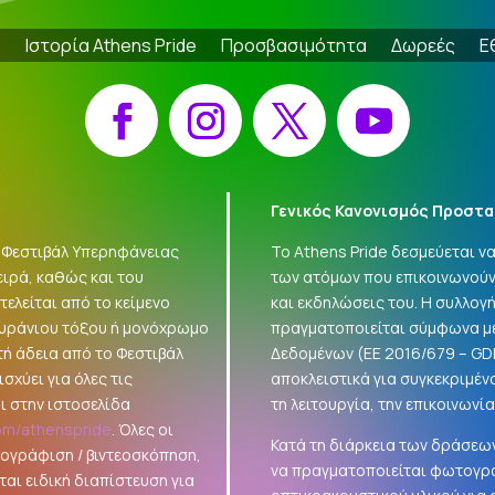
e
Ιστορία Athens Pride
Προσβασιμότητα
Δωρεές
Ε
Facebook
Instagram
X
YouTube
Γενικός Κανονισμός Προστα
 «Φεστιβάλ Υπερηφάνειας
Το Athens Pride δεσμεύεται 
ειρά, καθώς και του
των ατόμων που επικοινωνούν
ελείται από το κείμενο
και εκδηλώσεις του. Η συλλο
ουράνιου τόξου ή μονόχρωμο
πραγματοποιείται σύμφωνα με
τή άδεια από το Φεστιβάλ
Δεδομένων (ΕΕ 2016/679 –
GD
σχύει για όλες τις
αποκλειστικά για συγκεκριμέν
ι στην ιστοσελίδα
τη λειτουργία, την επικοινωνί
om/athenspride
. Όλες οι
Κατά τη διάρκεια των δράσεων
τογράφιση / βιντεοσκόπηση,
να πραγματοποιείται φωτογρά
αι ειδική διαπίστευση για