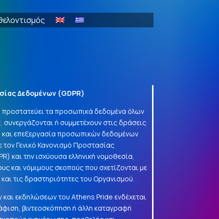
θελοντισμός
σίας Δεδομένων (
GDPR
)
να προστατεύει τα προσωπικά δεδομένα όλων
, συνεργάζονται ή συμμετέχουν στις δράσεις
γή και επεξεργασία προσωπικών δεδομένων
 τον Γενικό Κανονισμό Προστασίας
PR
) και την ισχύουσα ελληνική νομοθεσία,
ους και νόμιμους σκοπούς που σχετίζονται με
α και τις δραστηριότητες του Οργανισμού.
 και εκδηλώσεων του Athens Pride ενδέχεται
φιση, βιντεοσκόπηση ή άλλη καταγραφή