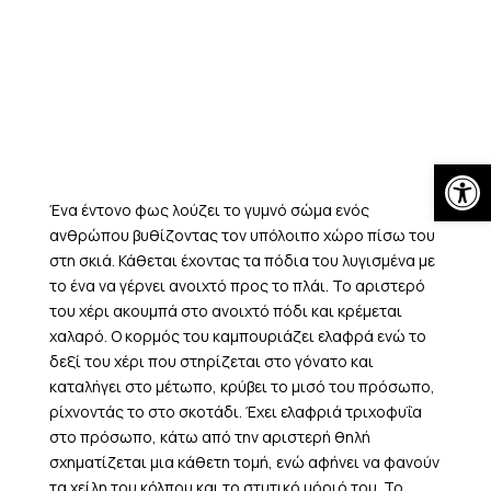
Skip
to
content
Open
Ένα έντονο φως λούζει το γυμνό σώμα ενός
ανθρώπου βυθίζοντας τον υπόλοιπο χώρο πίσω του
στη σκιά. Κάθεται έχοντας τα πόδια του λυγισμένα με
το ένα να γέρνει ανοιχτό προς το πλάι. Το αριστερό
του χέρι ακουμπά στο ανοιχτό πόδι και κρέμεται
χαλαρό. Ο κορμός του καμπουριάζει ελαφρά ενώ το
δεξί του χέρι που στηρίζεται στο γόνατο και
καταλήγει στο μέτωπο, κρύβει το μισό του πρόσωπο,
ρίχνοντάς το στο σκοτάδι. Έχει ελαφριά τριχοφυΐα
στο πρόσωπο, κάτω από την αριστερή θηλή
σχηματίζεται μια κάθετη τομή, ενώ αφήνει να φανούν
τα χείλη του κόλπου και το στυτικό μόριό του. Το