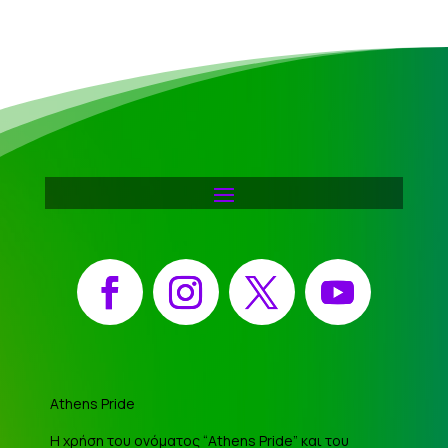
Facebook
Instagram
X
YouTube
Athens Pride
Η χρήση του ονόματος “Athens Pride” και του