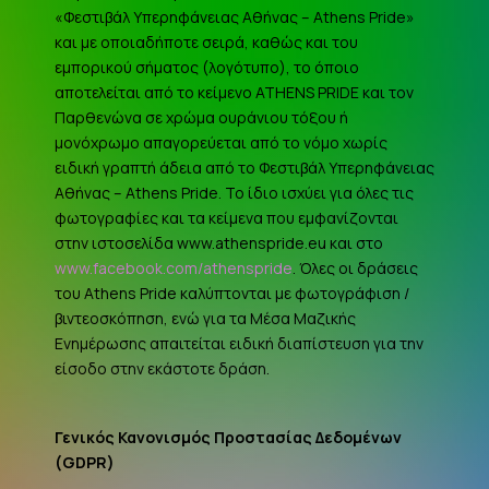
«Φεστιβάλ Υπερηφάνειας Αθήνας – Athens Pride»
και με οποιαδήποτε σειρά, καθώς και του
εμπορικού σήματος (λογότυπο), το όποιο
αποτελείται από το κείμενο ATHENS PRIDE και τον
Παρθενώνα σε χρώμα ουράνιου τόξου ή
μονόχρωμο απαγορεύεται από το νόμο χωρίς
ειδική γραπτή άδεια από το Φεστιβάλ Υπερηφάνειας
Αθήνας – Athens Pride. Το ίδιο ισχύει για όλες τις
φωτογραφίες και τα κείμενα που εμφανίζονται
στην ιστοσελίδα www.athenspride.eu και στο
www.facebook.com/athenspride
. Όλες οι δράσεις
του Athens Pride καλύπτονται με φωτογράφιση /
βιντεοσκόπηση, ενώ για τα Μέσα Μαζικής
Ενημέρωσης απαιτείται ειδική διαπίστευση για την
είσοδο στην εκάστοτε δράση.
Γενικός Κανονισμός Προστασίας Δεδομένων
(
GDPR
)