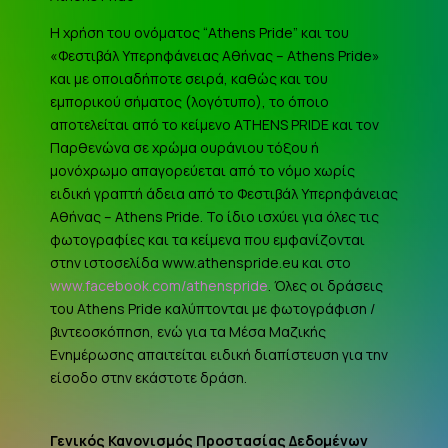
Η χρήση του ονόματος “Athens Pride” και του
«Φεστιβάλ Υπερηφάνειας Αθήνας – Athens Pride»
και με οποιαδήποτε σειρά, καθώς και του
εμπορικού σήματος (λογότυπο), το όποιο
αποτελείται από το κείμενο ATHENS PRIDE και τον
Παρθενώνα σε χρώμα ουράνιου τόξου ή
μονόχρωμο απαγορεύεται από το νόμο χωρίς
ειδική γραπτή άδεια από το Φεστιβάλ Υπερηφάνειας
Αθήνας – Athens Pride. Το ίδιο ισχύει για όλες τις
φωτογραφίες και τα κείμενα που εμφανίζονται
στην ιστοσελίδα www.athenspride.eu και στο
www.facebook.com/athenspride
. Όλες οι δράσεις
του Athens Pride καλύπτονται με φωτογράφιση /
βιντεοσκόπηση, ενώ για τα Μέσα Μαζικής
Ενημέρωσης απαιτείται ειδική διαπίστευση για την
είσοδο στην εκάστοτε δράση.
Γενικός Κανονισμός Προστασίας Δεδομένων