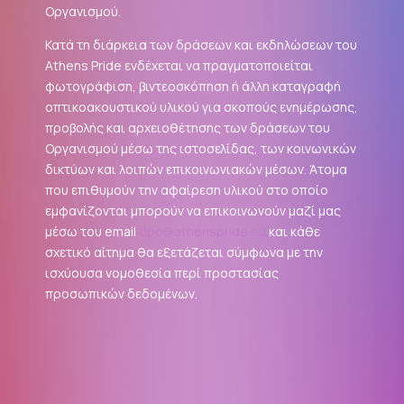
Οργανισμού.
Κατά τη διάρκεια των δράσεων και εκδηλώσεων του
Athens Pride ενδέχεται να πραγματοποιείται
φωτογράφιση, βιντεοσκόπηση ή άλλη καταγραφή
οπτικοακουστικού υλικού για σκοπούς ενημέρωσης,
προβολής και αρχειοθέτησης των δράσεων του
Οργανισμού μέσω της ιστοσελίδας, των κοινωνικών
δικτύων και λοιπών επικοινωνιακών μέσων. Άτομα
που επιθυμούν την αφαίρεση υλικού στο οποίο
εμφανίζονται μπορούν να επικοινωνούν μαζί μας
μέσω του email
dpo@athenspride.eu
και κάθε
σχετικό αίτημα θα εξετάζεται σύμφωνα με την
ισχύουσα νομοθεσία περί προστασίας
προσωπικών δεδομένων.