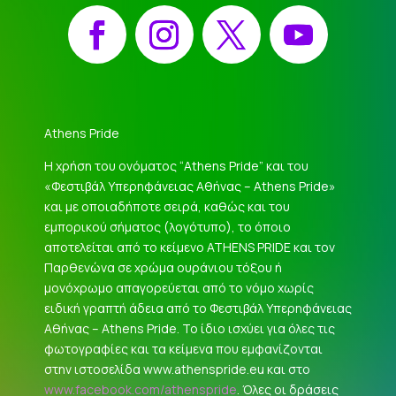
Facebook
Instagram
X
YouTube
Athens Pride
Η χρήση του ονόματος “Athens Pride” και του
«Φεστιβάλ Υπερηφάνειας Αθήνας – Athens Pride»
και με οποιαδήποτε σειρά, καθώς και του
εμπορικού σήματος (λογότυπο), το όποιο
αποτελείται από το κείμενο ATHENS PRIDE και τον
Παρθενώνα σε χρώμα ουράνιου τόξου ή
μονόχρωμο απαγορεύεται από το νόμο χωρίς
ειδική γραπτή άδεια από το Φεστιβάλ Υπερηφάνειας
Αθήνας – Athens Pride. Το ίδιο ισχύει για όλες τις
φωτογραφίες και τα κείμενα που εμφανίζονται
στην ιστοσελίδα www.athenspride.eu και στο
www.facebook.com/athenspride
. Όλες οι δράσεις