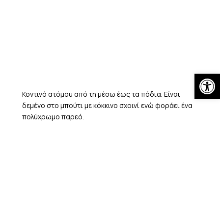
Skip
to
content
Open
Κοντινό ατόμου από τη μέσω έως τα πόδια. Είναι
δεμένο στο μπούτι με κόκκινο σχοινί ενώ φοράει ένα
πολύχρωμο παρεό.