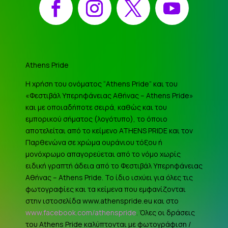
Athens Pride
Η χρήση του ονόματος “Athens Pride” και του
«Φεστιβάλ Υπερηφάνειας Αθήνας – Athens Pride»
και με οποιαδήποτε σειρά, καθώς και του
εμπορικού σήματος (λογότυπο), το όποιο
αποτελείται από το κείμενο ATHENS PRIDE και τον
Παρθενώνα σε χρώμα ουράνιου τόξου ή
μονόχρωμο απαγορεύεται από το νόμο χωρίς
ειδική γραπτή άδεια από το Φεστιβάλ Υπερηφάνειας
Αθήνας – Athens Pride. Το ίδιο ισχύει για όλες τις
φωτογραφίες και τα κείμενα που εμφανίζονται
στην ιστοσελίδα www.athenspride.eu και στο
www.facebook.com/athenspride
. Όλες οι δράσεις
του Athens Pride καλύπτονται με φωτογράφιση /