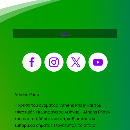
Facebook
Instagram
X
YouTube
Athens Pride
Η χρήση του ονόματος “Athens Pride” και του
«Φεστιβάλ Υπερηφάνειας Αθήνας – Athens Pride»
και με οποιαδήποτε σειρά, καθώς και του
εμπορικού σήματος (λογότυπο), το όποιο