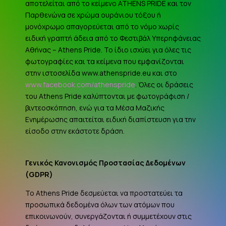
αποτελείται από το κείμενο ATHENS PRIDE και τον
Παρθενώνα σε χρώμα ουράνιου τόξου ή
μονόχρωμο απαγορεύεται από το νόμο χωρίς
ειδική γραπτή άδεια από το Φεστιβάλ Υπερηφάνειας
Αθήνας – Athens Pride. Το ίδιο ισχύει για όλες τις
φωτογραφίες και τα κείμενα που εμφανίζονται
στην ιστοσελίδα www.athenspride.eu και στο
www.facebook.com/athenspride
. Όλες οι δράσεις
του Athens Pride καλύπτονται με φωτογράφιση /
βιντεοσκόπηση, ενώ για τα Μέσα Μαζικής
Ενημέρωσης απαιτείται ειδική διαπίστευση για την
είσοδο στην εκάστοτε δράση.
Γενικός Κανονισμός Προστασίας Δεδομένων
(
GDPR
)
Το Athens Pride δεσμεύεται να προστατεύει τα
προσωπικά δεδομένα όλων των ατόμων που
επικοινωνούν, συνεργάζονται ή συμμετέχουν στις