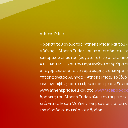
Athens Pride
Η χρήση του ονόματος “Athens Pride” και του
Αθήνας – Athens Pride» και με οποιαδήποτε σ
εμπορικού σήματος (λογότυπο), το όποιο αποτ
ATHENS PRIDE και τον Παρθενώνα σε χρώμα 
απαγορεύεται από το νόμο χωρίς ειδική γραπ
Υπερηφάνειας Αθήνας – Athens Pride. Το ίδιο ι
φωτογραφίες και τα κείμενα που εμφανίζοντα
www.athenspride.eu και στο
www.facebook.c
δράσεις του Athens Pride καλύπτονται με φω
ενώ για τα Μέσα Μαζικής Ενημέρωσης απαιτείτ
την είσοδο στην εκάστοτε δράση.