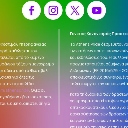
Facebook
Instagram
X
YouTube
Γενικός Κανονισμός Προστα
 «Φεστιβάλ Υπερηφάνειας
Το Athens Pride δεσμεύεται 
ειρά, καθώς και του
των ατόμων που επικοινωνούν
ελείται από το κείμενο
και εκδηλώσεις του. Η συλλο
ουράνιου τόξου ή μονόχρωμο
πραγματοποιείται σύμφωνα με
τή άδεια από το Φεστιβάλ
Δεδομένων (ΕΕ 2016/679 –
GD
σχύει για όλες τις
αποκλειστικά για συγκεκριμέν
ι στην ιστοσελίδα
τη λειτουργία, την επικοινωνί
om/athenspride
. Όλες οι
Κατά τη διάρκεια των δράσεων
τογράφιση / βιντεοσκόπηση,
να πραγματοποιείται φωτογρά
αι ειδική διαπίστευση για
οπτικοακουστικού υλικού για
αρχειοθέτησης των δράσεων τ
κοινωνικών δικτύων και λοιπ
επιθυμούν την αφαίρεση υλικ