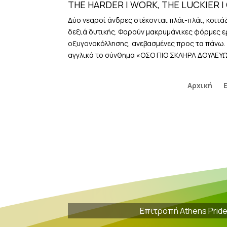
THE HARDER I WORK, THE LUCKIER I
Skip
to
Δύο νεαροί άνδρες στέκονται πλάι-πλάι, κοιτά
content
δεξιά δυτικής. Φορούν μακρυμάνικες φόρμες ε
οξυγονοκόλλησης, ανεβασμένες προς τα πάνω. Κ
αγγλικά το σύνθημα «ΟΣΟ ΠΙΟ ΣΚΛΗΡΑ ΔΟΥΛΕΥ
Αρχική
Επιτροπή Athens Prid