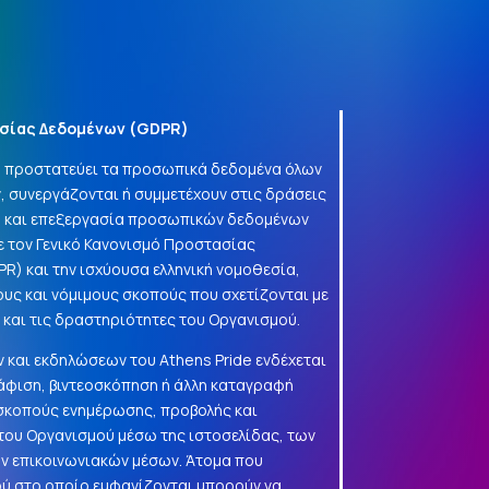
σίας Δεδομένων (
GDPR
)
να προστατεύει τα προσωπικά δεδομένα όλων
, συνεργάζονται ή συμμετέχουν στις δράσεις
γή και επεξεργασία προσωπικών δεδομένων
 τον Γενικό Κανονισμό Προστασίας
PR
) και την ισχύουσα ελληνική νομοθεσία,
ους και νόμιμους σκοπούς που σχετίζονται με
α και τις δραστηριότητες του Οργανισμού.
 και εκδηλώσεων του Athens Pride ενδέχεται
φιση, βιντεοσκόπηση ή άλλη καταγραφή
 σκοπούς ενημέρωσης, προβολής και
ου Οργανισμού μέσω της ιστοσελίδας, των
ών επικοινωνιακών μέσων. Άτομα που
ού στο οποίο εμφανίζονται μπορούν να