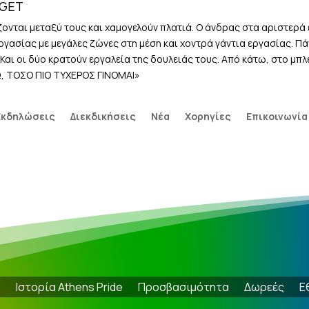
 GET
ζονται μεταξύ τους και χαμογελούν πλατιά. Ο άνδρας στα αριστερά 
ργασίας με μεγάλες ζώνες στη μέση και χοντρά γάντια εργασίας. 
αι οι δύο κρατούν εργαλεία της δουλειάς τους. Από κάτω, στο μπλ
Ω, ΤΟΣΟ ΠΙΟ ΤΥΧΕΡΟΣ ΓΙΝΟΜΑΙ»
Εκδηλώσεις
Διεκδικήσεις
Νέα
Χορηγίες
Επικοινωνία
e
Ιστορία Athens Pride
Προσβασιμότητα
Δωρεές
Ε