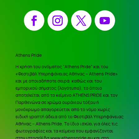
Facebook
Instagram
X
YouTube
Athens Pride
Η χρήση του ονόματος “Athens Pride” και του
«Φεστιβάλ Υπερηφάνειας Αθήνας – Athens Pride»
και με οποιαδήποτε σειρά, καθώς και του
εμπορικού σήματος (λογότυπο), το όποιο
αποτελείται από το κείμενο ATHENS PRIDE και τον
Παρθενώνα σε χρώμα ουράνιου τόξου ή
μονόχρωμο απαγορεύεται από το νόμο χωρίς
ειδική γραπτή άδεια από το Φεστιβάλ Υπερηφάνειας
Αθήνας – Athens Pride. Το ίδιο ισχύει για όλες τις
φωτογραφίες και τα κείμενα που εμφανίζονται
στην ιστοσελίδα www.athenspride.eu και στο