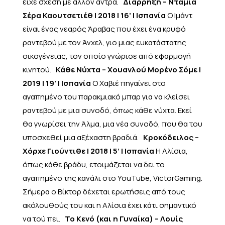
είχε σχέση με άλλον άντρα.
Διάρρηξη – Νταμιά
Σέρα Καουτσετιέθ | 2018 | 16’ | Ισπανία
Ο Ιμάντ
είναι ένας νεαρός Άραβας που έχει ένα κρυφό
ραντεβού με τον Άνχελ, γιο μιας ευκατάστατης
οικογένειας, τον οποίο γνώρισε από εφαρμογή
κινητού.
Κάθε Νύχτα – Χουανλού Μορένο Σόμε |
2019 | 19’ | Ισπανία
Ο Χαβιέ πηγαίνει στο
αγαπημένο του παρακμιακό μπαρ για να κλείσει
ραντεβού με μια συνοδό, όπως κάθε νύχτα. Εκεί
θα γνωρίσει την Άλμα, μια νέα συνοδό, που θα του
υποσχεθεί μια αξέχαστη βραδιά.
Κροκόδειλος –
Χόρχε Γιούντιθε | 2018 | 5’ | Ισπανία
Η Αλίσια,
όπως κάθε βράδυ, ετοιμάζεται να δει το
αγαπημένο της κανάλι στο YouTube, VictorGaming.
Σήμερα ο Βίκτορ δέχεται ερωτήσεις από τους
ακόλουθούς του και η Αλίσια έχει κάτι σημαντικό
να τού πει.
Το Κενό (και η Γυναίκα) – Λουίς