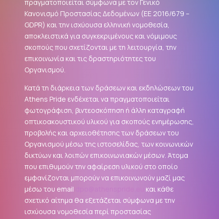
πραγματοποιείται σύμφωνα με τον Γενικό
Κανονισμό Προστασίας Δεδομένων (ΕΕ 2016/679 –
GDPR
) και την ισχύουσα ελληνική νομοθεσία,
αποκλειστικά για συγκεκριμένους και νόμιμους
σκοπούς που σχετίζονται με τη λειτουργία, την
επικοινωνία και τις δραστηριότητες του
Οργανισμού.
Κατά τη διάρκεια των δράσεων και εκδηλώσεων του
Athens Pride ενδέχεται να πραγματοποιείται
φωτογράφιση, βιντεοσκόπηση ή άλλη καταγραφή
οπτικοακουστικού υλικού για σκοπούς ενημέρωσης,
προβολής και αρχειοθέτησης των δράσεων του
Οργανισμού μέσω της ιστοσελίδας, των κοινωνικών
δικτύων και λοιπών επικοινωνιακών μέσων. Άτομα
που επιθυμούν την αφαίρεση υλικού στο οποίο
εμφανίζονται μπορούν να επικοινωνούν μαζί μας
μέσω του email
dpo@athenspride.eu
και κάθε
σχετικό αίτημα θα εξετάζεται σύμφωνα με την
ισχύουσα νομοθεσία περί προστασίας