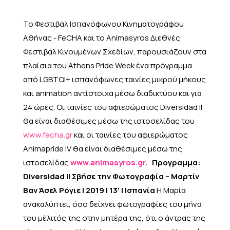
Το Φεστιβάλ Ισπανόφωνου Κινηματογράφου
Αθήνας - FeCHA και το Animasyros Διεθνές
Φεστιβάλ Κινουμένων Σχεδίων, παρουσιάζουν στα
πλαίσια του Athens Pride Week ένα πρόγραμμα
από LGBTQI+ ισπανόφωνες ταινίες μικρού μήκους
και animation αντίστοιχα μέσω διαδικτύου και για
24 ώρες. Οι ταινίες του αφιερώματος Diversidad II
θα είναι διαθέσιμες μέσω της ιστοσελίδας του
www.fecha.gr
και οι ταινίες του αφιερώματος
Animapride IV θα είναι διαθέσιμες μέσω της
ιστοσελίδας
www.animasyros.gr
.
Προγραμμα:
Diversidad II
Σβήσε την Φωτογραφία – Μαρτίν
Βαν Άσελ Ρόγιε | 2019 | 13’ | Ισπανία
Η Μαρία
ανακαλύπτει, όσο δείχνει φωτογραφίες του μήνα
του μέλιτός της στην μητέρα της, ότι ο άντρας της