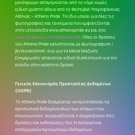
μονόχρωμο απαγορεύεται από το νόμο χωρίς
ειδική γραπτή άδεια από το Φεστιβάλ Υπερηφάνειας
Αθήνας – Athens Pride. Το ίδιο ισχύει για όλες τις
φωτογραφίες και τα κείμενα που εμφανίζονται
στην ιστοσελίδα www.athenspride.eu και στο
www.facebook.com/athenspride
. Όλες οι δράσεις
του Athens Pride καλύπτονται με φωτογράφιση /
βιντεοσκόπηση, ενώ για τα Μέσα Μαζικής
Ενημέρωσης απαιτείται ειδική διαπίστευση για την
είσοδο στην εκάστοτε δράση.
Γενικός Κανονισμός Προστασίας Δεδομένων
(
GDPR
)
Το Athens Pride δεσμεύεται να προστατεύει τα
προσωπικά δεδομένα όλων των ατόμων που
επικοινωνούν, συνεργάζονται ή συμμετέχουν στις
δράσεις και εκδηλώσεις του. Η συλλογή και
επεξεργασία προσωπικών δεδομένων