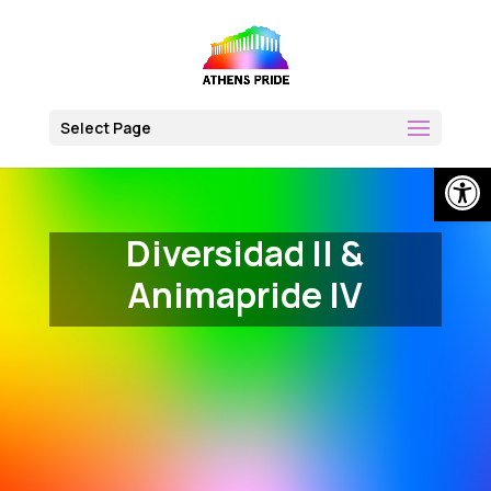
Skip
to
content
Select Page
Open
Diversidad II &
Animapride IV