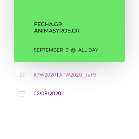
APW2020
|
APW2020_tet9

02/09/2020
