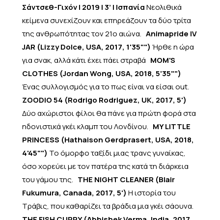
Σάντσεθ-Γιχόν | 2019 | 3’ | Ισπανία
Νεολιθικά
κείμενα συνεχίζουν και επηρεάζουν τα δύο τρίτα
της ανθρωπότητας τον 21ο αιώνα.
Animapride IV
JAR (Lizzy Dolce, USA, 2017, 1'35"")
Ήρθε η ώρα
για σνακ, αλλά κάτι έχει πάει στραβά
MOM'S
CLOTHES (Jordan Wong, USA, 2018, 5'35"")
Ένας συλλογισμός για το πως είναι να είσαι out.
ZOODIO 54 (Rodrigo Rodriguez, UK, 2017, 5')
Δύο αχώριστοι φίλοι θα πάνε για πρώτη φορά στα
ηδονιστικά γκέι κλαμπ του Λονδίνου.
MY LITTLE
PRINCESS (Hathaison Gerdprasert, USA, 2018,
4'45"")
Το όμορφο ταξίδι μιας τρανς γυναίκας,
όσο χορεύει με τον πατέρα της κατά τη διάρκεια
του γάμου της.
THE NIGHT CLEANER (Blair
Fukumura, Canada, 2017, 5')
Η ιστορία του
Τράβις, που καθαρίζει τα βράδια μια γκέι σάουνα.
THE FISH CURRY (Abhishek Verma, India, 2017,