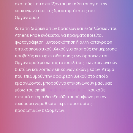
σκοπούς που σχετίζονται με τη λειτουργία, την
επικοινωνία και τις δραστηριότητες του
Οργανισμού.
Κατά τη διάρκεια των δράσεων και εκδηλώσεων του
Athens Pride ενδέχεται να πραγματοποιείται
φωτογράφιση, βιντεοσκόπηση ή άλλη καταγραφή
οπτικοακουστικού υλικού για σκοπούς ενημέρωσης,
προβολής και αρχειοθέτησης των δράσεων του
Οργανισμού μέσω της ιστοσελίδας, των κοινωνικών
δικτύων και λοιπών επικοινωνιακών μέσων. Άτομα
που επιθυμούν την αφαίρεση υλικού στο οποίο
εμφανίζονται μπορούν να επικοινωνούν μαζί μας
μέσω του email
dpo@athenspride.eu
και κάθε
σχετικό αίτημα θα εξετάζεται σύμφωνα με την
ισχύουσα νομοθεσία περί προστασίας
προσωπικών δεδομένων.