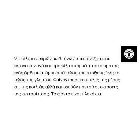
Skip
to
content
Open
Με φίλτρο ψυχρών μωβ τόνων απεικονίζεται σε
έντονο κοντινό και προφίλ το κομμάτι του σώματος
ενός όρθιου ατόμου από τέλος του στήθους έως το
τέλος του γλουτού. Φαίνονται οι καμπύλες της μέσης
και της κοιλιάς αλλά και σχεδόν παντού οι σκιάσεις
της κυτταρίτιδας. Το φόντο είναι πλακάκια.