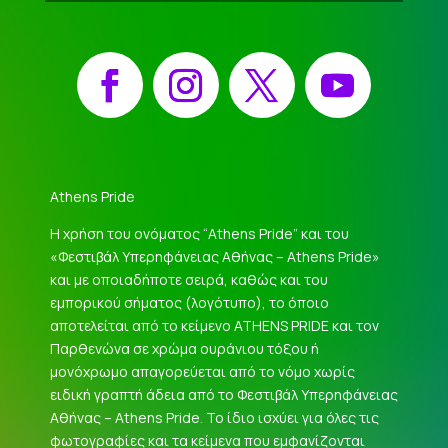
Facebook
Instagram
X
YouTube
Athens Pride
Η χρήση του ονόματος “Athens Pride” και του
«Φεστιβάλ Υπερηφάνειας Αθήνας – Athens Pride»
και με οποιαδήποτε σειρά, καθώς και του
εμπορικού σήματος (λογότυπο), το όποιο
αποτελείται από το κείμενο ATHENS PRIDE και τον
Παρθενώνα σε χρώμα ουράνιου τόξου ή
μονόχρωμο απαγορεύεται από το νόμο χωρίς
ειδική γραπτή άδεια από το Φεστιβάλ Υπερηφάνειας
Αθήνας – Athens Pride. Το ίδιο ισχύει για όλες τις
φωτογραφίες και τα κείμενα που εμφανίζονται